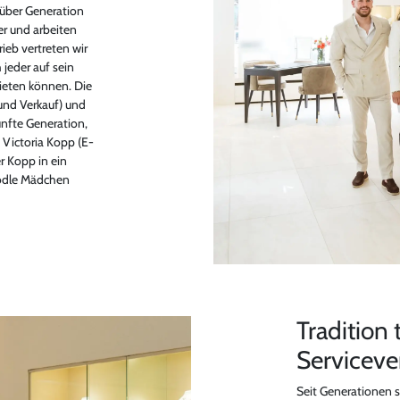
 über Generation
r und arbeiten
rieb vertreten wir
 jeder auf sein
bieten können. Die
und Verkauf) und
nfte Generation,
 Victoria Kopp (E-
r Kopp in ein
odle Mädchen
Tradition 
Servicev
Seit Generationen s