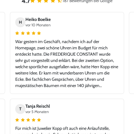
4.7
187 Bewertungen bei Google
Heiko Boelke
H
vor 10 Monaten
War gestern im Geschäft, nachdem ich auf der
Homepage, zwei schöne Uhren im Budget für mich
entdeckt hatte. Die FREDERIQUE CONSTANT wurde
sehr gut vorgestellt und erklärt. Bei der zweiten Option,
welche sportlicher ausgefallen wäre, hatte Herr Kopp eine
weitere Idee. Er kam mit wunderbaren Uhren um die
Ecke. Bei fachlichen Gesprächen, über Uhren und
majestätischen Bäumen mit einer 140 jährigen
Geschichte, fiel die Auswahl auf die TAG Heuer Carrera.
Tolle Idee - glücklicher Kunde, Danke!
Tanja Reischl
T
vor 5 Monaten
Für mich ist Juwelier Kopp oft auch eine Anlaufstelle,