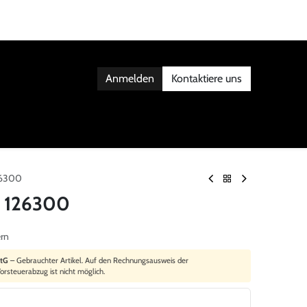
Anmelden
Kontaktiere uns
AKT
126300
1 126300
ern
StG
– Gebrauchter Artikel. Auf den Rechnungsausweis der
orsteuerabzug ist nicht möglich.