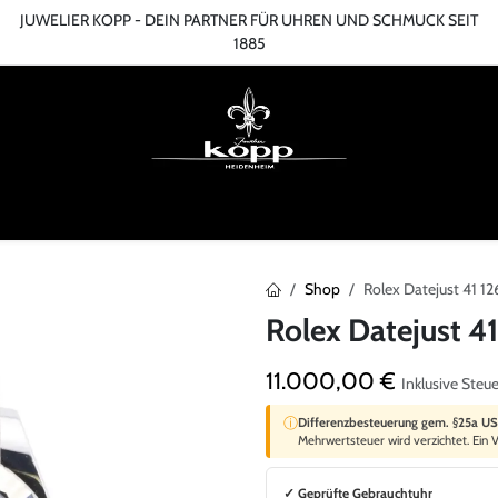
JUWELIER KOPP - DEIN PARTNER FÜR UHREN UND SCHMUCK SEIT
1885
ME
ONLINESHOP
TERMIN
ÜBER UNS
SERVICES
BLOG
KONT
Shop
Rolex Datejust 41 
Rolex Datejust 4
11.000,00
€
Inklusive Steu
ⓘ
Differenzbesteuerung gem. §25a U
Mehrwertsteuer wird verzichtet. Ein V
✓ Geprüfte Gebrauchtuhr