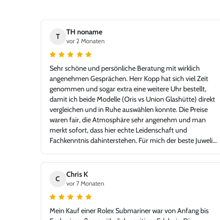
TH noname
T
vor 2 Monaten
Sehr schöne und persönliche Beratung mit wirklich
angenehmen Gesprächen. Herr Kopp hat sich viel Zeit
genommen und sogar extra eine weitere Uhr bestellt,
damit ich beide Modelle (Oris vs Union Glashütte) direkt
vergleichen und in Ruhe auswählen konnte. Die Preise
waren fair, die Atmosphäre sehr angenehm und man
merkt sofort, dass hier echte Leidenschaft und
Fachkenntnis dahinterstehen. Für mich der beste Juwelier
in der Gegend – mit einem Niveau, das problemlos auch
in jeder Großstadt bestehen könnte. Ich bin sehr froh,
Juwelier Kopp gefunden zu haben, und werde definitiv
Chris K
C
wiederkommen. Klare Empfehlung!
vor 7 Monaten
Mein Kauf einer Rolex Submariner war von Anfang bis