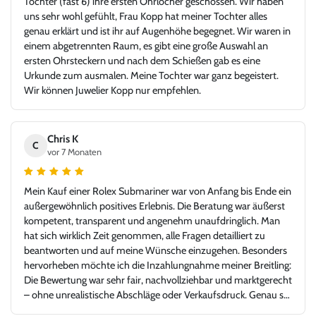
Tochter (fast 6) ihre ersten Ohrlöcher geschossen. Wir haben
uns sehr wohl gefühlt, Frau Kopp hat meiner Tochter alles
genau erklärt und ist ihr auf Augenhöhe begegnet. Wir waren in
einem abgetrennten Raum, es gibt eine große Auswahl an
ersten Ohrsteckern und nach dem Schießen gab es eine
Urkunde zum ausmalen. Meine Tochter war ganz begeistert.
Wir können Juwelier Kopp nur empfehlen.
Chris K
C
vor 7 Monaten
Mein Kauf einer Rolex Submariner war von Anfang bis Ende ein
außergewöhnlich positives Erlebnis. Die Beratung war äußerst
kompetent, transparent und angenehm unaufdringlich. Man
hat sich wirklich Zeit genommen, alle Fragen detailliert zu
beantworten und auf meine Wünsche einzugehen. Besonders
hervorheben möchte ich die Inzahlungnahme meiner Breitling:
Die Bewertung war sehr fair, nachvollziehbar und marktgerecht
– ohne unrealistische Abschläge oder Verkaufsdruck. Genau so
stellt man sich einen seriösen und kundenorientierten