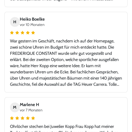
problemlos auch in jeder Großstadt bestehen könnte. Ich bin
sehr froh, Juwelier Kopp gefunden zu haben, und werde
definitiv wiederkommen. Klare Empfehlung!
Heiko Boelke
H
vor 10 Monaten
War gestern im Geschäft, nachdem ich auf der Homepage,
zwei schöne Uhren im Budget für mich entdeckt hatte. Die
FREDERIQUE CONSTANT wurde sehr gut vorgestellt und
erklärt. Bei der zweiten Option, welche sportlicher ausgefallen
wäre, hatte Herr Kopp eine weitere Idee. Er kam mit
wunderbaren Uhren um die Ecke. Bei fachlichen Gesprächen,
über Uhren und majestätischen Bäumen mit einer 140 jährigen
Geschichte, fiel die Auswahl auf die TAG Heuer Carrera. Tolle
Idee - glücklicher Kunde, Danke!
Marlene H
M
vor 7 Monaten
Ohrlöcher stechen bei Juwelier Kopp Frau Kopp hat meiner