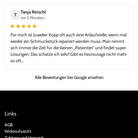
Uhrenhandel vor. Die Rolex Submariner war in top Zustand,
exakt wie beschrieben, inklusive aller Unterlagen. Der gesamte
Tanja Reischl
T
Ablauf – von der Bewertung über die Abwicklung bis zur
vor 5 Monaten
Übergabe – verlief absolut reibungslos und hochprofessionell.
Ich habe mich jederzeit gut aufgehoben gefühlt und würde hier
Für mich ist Juwelier Kopp oft auch eine Anlaufstelle, wenn mal
jederzeit wieder kaufen oder verkaufen. Ein Händler, dem man
wieder ein Schmuckstück repariert werden muss. Man nimmt
vertrauen kann und bei dem Leidenschaft für Uhren und
sich immer die Zeit für die kleinen „Patienten“ und findet super
Fairness gegenüber dem Kunden klar im Vordergrund stehen.
Lösungen. Das schätze ich sehr! Gibt es heutzutage nicht mehr
Vielen Dank für dieses großartige Kauferlebnis, und danke an
so oft…
Herr Kopp!
Alle Bewertungen bei Google ansehen
Links
AGB
Widerrufsrecht
Zahlung und Versand