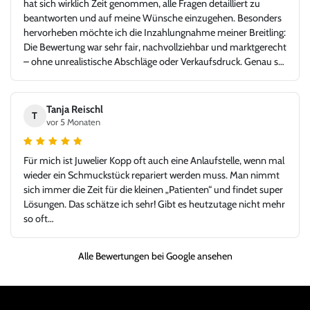
hat sich wirklich Zeit genommen, alle Fragen detailliert zu
beantworten und auf meine Wünsche einzugehen. Besonders
hervorheben möchte ich die Inzahlungnahme meiner Breitling:
Die Bewertung war sehr fair, nachvollziehbar und marktgerecht
– ohne unrealistische Abschläge oder Verkaufsdruck. Genau so
stellt man sich einen seriösen und kundenorientierten
Uhrenhandel vor. Die Rolex Submariner war in top Zustand,
exakt wie beschrieben, inklusive aller Unterlagen. Der gesamte
Tanja Reischl
T
Ablauf – von der Bewertung über die Abwicklung bis zur
vor 5 Monaten
Übergabe – verlief absolut reibungslos und hochprofessionell.
Ich habe mich jederzeit gut aufgehoben gefühlt und würde hier
Für mich ist Juwelier Kopp oft auch eine Anlaufstelle, wenn mal
jederzeit wieder kaufen oder verkaufen. Ein Händler, dem man
wieder ein Schmuckstück repariert werden muss. Man nimmt
vertrauen kann und bei dem Leidenschaft für Uhren und
sich immer die Zeit für die kleinen „Patienten“ und findet super
Fairness gegenüber dem Kunden klar im Vordergrund stehen.
Lösungen. Das schätze ich sehr! Gibt es heutzutage nicht mehr
Vielen Dank für dieses großartige Kauferlebnis, und danke an
so oft…
Herr Kopp!
Alle Bewertungen bei Google ansehen