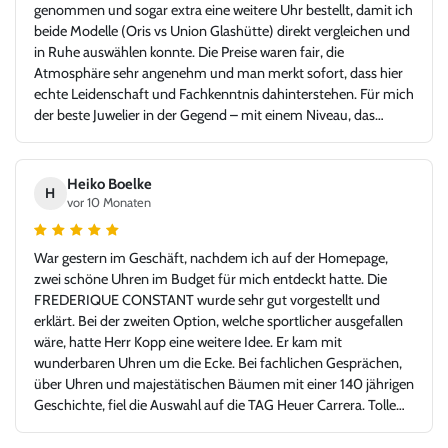
genommen und sogar extra eine weitere Uhr bestellt, damit ich
beide Modelle (Oris vs Union Glashütte) direkt vergleichen und
in Ruhe auswählen konnte. Die Preise waren fair, die
Atmosphäre sehr angenehm und man merkt sofort, dass hier
echte Leidenschaft und Fachkenntnis dahinterstehen. Für mich
der beste Juwelier in der Gegend – mit einem Niveau, das
problemlos auch in jeder Großstadt bestehen könnte. Ich bin
sehr froh, Juwelier Kopp gefunden zu haben, und werde
definitiv wiederkommen. Klare Empfehlung!
Heiko Boelke
H
vor 10 Monaten
War gestern im Geschäft, nachdem ich auf der Homepage,
zwei schöne Uhren im Budget für mich entdeckt hatte. Die
FREDERIQUE CONSTANT wurde sehr gut vorgestellt und
erklärt. Bei der zweiten Option, welche sportlicher ausgefallen
wäre, hatte Herr Kopp eine weitere Idee. Er kam mit
wunderbaren Uhren um die Ecke. Bei fachlichen Gesprächen,
über Uhren und majestätischen Bäumen mit einer 140 jährigen
Geschichte, fiel die Auswahl auf die TAG Heuer Carrera. Tolle
Idee - glücklicher Kunde, Danke!