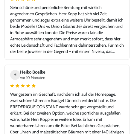
Sehr schöne und persönliche Beratung mit wirklich
angenehmen Gesprächen. Herr Kopp hat sich viel Zeit
genommen und sogar extra eine weitere Uhr bestellt, damit ich
beide Modelle (Oris vs Union Glashütte) direkt vergleichen und
in Ruhe auswählen konnte. Die Preise waren fair, die
Atmosphäre sehr angenehm und man merkt sofort, dass hier
echte Leidenschaft und Fachkenntnis dahinterstehen. Für mich
der beste Juwelier in der Gegend – mit einem Niveau, das
problemlos auch in jeder Großstadt bestehen könnte. Ich bin
sehr froh, Juwelier Kopp gefunden zu haben, und werde
definitiv wiederkommen. Klare Empfehlung!
Heiko Boelke
H
vor 10 Monaten
War gestern im Geschäft, nachdem ich auf der Homepage,
zwei schöne Uhren im Budget für mich entdeckt hatte. Die
FREDERIQUE CONSTANT wurde sehr gut vorgestellt und
erklärt. Bei der zweiten Option, welche sportlicher ausgefallen
wäre, hatte Herr Kopp eine weitere Idee. Er kam mit
wunderbaren Uhren um die Ecke. Bei fachlichen Gesprächen,
über Uhren und majestätischen Bäumen mit einer 140 jährigen