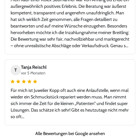
außergewöhnlich positives Erlebnis. Die Beratung war äußerst
kompetent, transparent und angenehm unaufdringlich. Man
hat sich wirklich Zeit genommen, alle Fragen detailliert zu
beantworten und auf meine Wünsche einzugehen. Besonders
hervorheben möchte ich die Inzahlungnahme meiner Breitling:
Die Bewertung war sehr fair, nachvollziehbar und marktgerecht
– ohne unrealistische Abschläge oder Verkaufsdruck. Genau so
stellt man sich einen seriösen und kundenorientierten
Uhrenhandel vor. Die Rolex Submariner war in top Zustand,
exakt wie beschrieben, inklusive aller Unterlagen. Der gesamte
Tanja Reischl
T
Ablauf – von der Bewertung über die Abwicklung bis zur
vor 5 Monaten
Übergabe – verlief absolut reibungslos und hochprofessionell.
Ich habe mich jederzeit gut aufgehoben gefühlt und würde hier
Für mich ist Juwelier Kopp oft auch eine Anlaufstelle, wenn mal
jederzeit wieder kaufen oder verkaufen. Ein Händler, dem man
wieder ein Schmuckstück repariert werden muss. Man nimmt
vertrauen kann und bei dem Leidenschaft für Uhren und
sich immer die Zeit für die kleinen „Patienten“ und findet super
Fairness gegenüber dem Kunden klar im Vordergrund stehen.
Lösungen. Das schätze ich sehr! Gibt es heutzutage nicht mehr
Vielen Dank für dieses großartige Kauferlebnis, und danke an
so oft…
Herr Kopp!
Alle Bewertungen bei Google ansehen