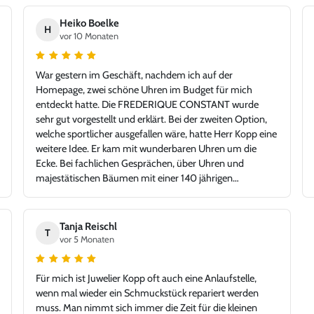
Heiko Boelke
H
vor 10 Monaten
War gestern im Geschäft, nachdem ich auf der
Homepage, zwei schöne Uhren im Budget für mich
entdeckt hatte. Die FREDERIQUE CONSTANT wurde
sehr gut vorgestellt und erklärt. Bei der zweiten Option,
welche sportlicher ausgefallen wäre, hatte Herr Kopp eine
weitere Idee. Er kam mit wunderbaren Uhren um die
Ecke. Bei fachlichen Gesprächen, über Uhren und
majestätischen Bäumen mit einer 140 jährigen
Geschichte, fiel die Auswahl auf die TAG Heuer Carrera.
Tolle Idee - glücklicher Kunde, Danke!
Tanja Reischl
T
vor 5 Monaten
Für mich ist Juwelier Kopp oft auch eine Anlaufstelle,
wenn mal wieder ein Schmuckstück repariert werden
muss. Man nimmt sich immer die Zeit für die kleinen