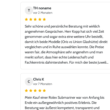
TH noname
T
vor 2 Monaten
Sehr schöne und persönliche Beratung mit wirklich
angenehmen Gesprächen. Herr Kopp hat sich viel Zeit
genommen und sogar extra eine weitere Uhr bestellt,
damit ich beide Modelle (Oris vs Union Glashütte) direkt
vergleichen und in Ruhe auswählen konnte. Die Preise
waren fair, die Atmosphäre sehr angenehm und man
merkt sofort, dass hier echte Leidenschaft und
Fachkenntnis dahinterstehen. Für mich der beste Juwelier
in der Gegend – mit einem Niveau, das problemlos auch
in jeder Großstadt bestehen könnte. Ich bin sehr froh,
Juwelier Kopp gefunden zu haben, und werde definitiv
Chris K
C
wiederkommen. Klare Empfehlung!
vor 7 Monaten
Mein Kauf einer Rolex Submariner war von Anfang bis
Ende ein außergewöhnlich positives Erlebnis. Die
Beratung war äußerst kompetent, transparent und