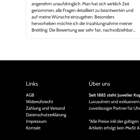
angenehm unaufdringlich. Man hat sich wirklich Zeit
genommen, alle Fragen detailliert zu beantworten und
auf meine Wünsche einzugehen. Besonders
hervorheben möchte ich die Inzahlungnahme meiner
Breitling: Die Bewertung war sehr fair, nachvollziehbar
und marktgerecht – ohne unrealistische Abschläge oder
Verkaufsdruck. Genau so stellt man sich einen seriösen
und kundenorientierten Uhrenhandel vor. Die Rolex
Submariner war in top Zustand, exakt wie beschrieben,
inklusive aller Unterlagen. Der gesamte Ablauf – von der
Bewertung über die Abwicklung bis zur Übergabe –
verlief absolut reibungslos und hochprofessionell. Ich
habe mich jederzeit gut aufgehoben gefühlt und würde
Links
Über uns
hier jederzeit wieder kaufen oder verkaufen. Ein Händler,
AGB
Seit 1885 steht Juwelier Ko
dem man vertrauen kann und bei dem Leidenschaft für
Widerrufsrecht
Luxusuhren und exklusivem 
Uhren und Fairness gegenüber dem Kunden klar im
Zahlung und Versand
zuverlässiger Partner für U
Vordergrund stehen. Vielen Dank für dieses großartige
Datenschutzerklärung
Kauferlebnis, und danke an Herr Kopp!
Impressum
*Alle Preise inkl der gültig
Kontakt
Artikeln erfolgt kein MwSt A