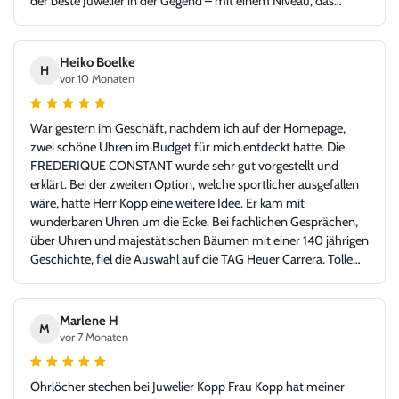
der beste Juwelier in der Gegend – mit einem Niveau, das
problemlos auch in jeder Großstadt bestehen könnte. Ich bin
sehr froh, Juwelier Kopp gefunden zu haben, und werde
definitiv wiederkommen. Klare Empfehlung!
Heiko Boelke
H
vor 10 Monaten
War gestern im Geschäft, nachdem ich auf der Homepage,
zwei schöne Uhren im Budget für mich entdeckt hatte. Die
FREDERIQUE CONSTANT wurde sehr gut vorgestellt und
erklärt. Bei der zweiten Option, welche sportlicher ausgefallen
wäre, hatte Herr Kopp eine weitere Idee. Er kam mit
wunderbaren Uhren um die Ecke. Bei fachlichen Gesprächen,
über Uhren und majestätischen Bäumen mit einer 140 jährigen
Geschichte, fiel die Auswahl auf die TAG Heuer Carrera. Tolle
Idee - glücklicher Kunde, Danke!
Marlene H
M
vor 7 Monaten
Ohrlöcher stechen bei Juwelier Kopp Frau Kopp hat meiner