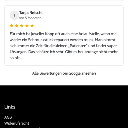
Uhrenhandel vor. Die Rolex Submariner war in top Zustand,
exakt wie beschrieben, inklusive aller Unterlagen. Der gesamte
Tanja Reischl
T
Ablauf – von der Bewertung über die Abwicklung bis zur
vor 5 Monaten
Übergabe – verlief absolut reibungslos und hochprofessionell.
Ich habe mich jederzeit gut aufgehoben gefühlt und würde hier
Für mich ist Juwelier Kopp oft auch eine Anlaufstelle, wenn mal
jederzeit wieder kaufen oder verkaufen. Ein Händler, dem man
wieder ein Schmuckstück repariert werden muss. Man nimmt
vertrauen kann und bei dem Leidenschaft für Uhren und
sich immer die Zeit für die kleinen „Patienten“ und findet super
Fairness gegenüber dem Kunden klar im Vordergrund stehen.
Lösungen. Das schätze ich sehr! Gibt es heutzutage nicht mehr
Vielen Dank für dieses großartige Kauferlebnis, und danke an
so oft…
Herr Kopp!
Alle Bewertungen bei Google ansehen
Links
AGB
Widerrufsrecht