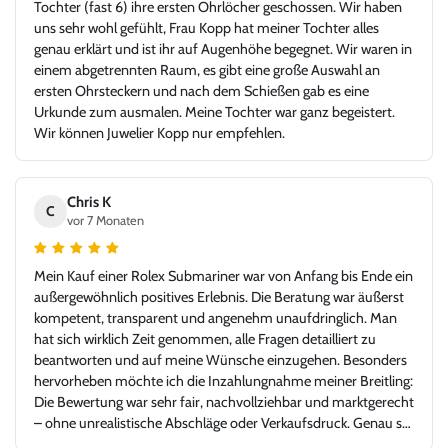
Tochter (fast 6) ihre ersten Ohrlöcher geschossen. Wir haben
uns sehr wohl gefühlt, Frau Kopp hat meiner Tochter alles
genau erklärt und ist ihr auf Augenhöhe begegnet. Wir waren in
einem abgetrennten Raum, es gibt eine große Auswahl an
ersten Ohrsteckern und nach dem Schießen gab es eine
Urkunde zum ausmalen. Meine Tochter war ganz begeistert.
Wir können Juwelier Kopp nur empfehlen.
Chris K
C
vor 7 Monaten
Mein Kauf einer Rolex Submariner war von Anfang bis Ende ein
außergewöhnlich positives Erlebnis. Die Beratung war äußerst
kompetent, transparent und angenehm unaufdringlich. Man
hat sich wirklich Zeit genommen, alle Fragen detailliert zu
beantworten und auf meine Wünsche einzugehen. Besonders
hervorheben möchte ich die Inzahlungnahme meiner Breitling:
Die Bewertung war sehr fair, nachvollziehbar und marktgerecht
– ohne unrealistische Abschläge oder Verkaufsdruck. Genau so
stellt man sich einen seriösen und kundenorientierten