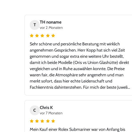
TH noname
T
vor 2 Monaten
Sehr schöne und persönliche Beratung mit wirklich
angenehmen Gesprächen. Herr Kopp hat sich viel Zeit
genommen und sogar extra eine weitere Uhr bestellt,
damit ich beide Modelle (Oris vs Union Glashütte) direkt
vergleichen und in Ruhe auswählen konnte. Die Preise
waren fair, die Atmosphäre sehr angenehm und man
merkt sofort, dass hier echte Leidenschaft und
Fachkenntnis dahinterstehen. Für mich der beste Juwelier
in der Gegend – mit einem Niveau, das problemlos auch
in jeder Großstadt bestehen könnte. Ich bin sehr froh,
Juwelier Kopp gefunden zu haben, und werde definitiv
Chris K
C
wiederkommen. Klare Empfehlung!
vor 7 Monaten
Mein Kauf einer Rolex Submariner war von Anfang bis