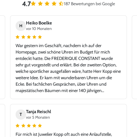
4.7
187 Bewertungen bei Google
Heiko Boelke
H
vor 10 Monaten
War gestern im Geschäft, nachdem ich auf der
Homepage, zwei schöne Uhren im Budget für mich
entdeckt hatte. Die FREDERIQUE CONSTANT wurde
sehr gut vorgestellt und erklärt. Bei der zweiten Option,
welche sportlicher ausgefallen wäre, hatte Herr Kopp eine
weitere Idee. Er kam mit wunderbaren Uhren um die
Ecke. Bei fachlichen Gesprächen, über Uhren und
majestätischen Bäumen mit einer 140 jährigen
Geschichte, fiel die Auswahl auf die TAG Heuer Carrera.
Tolle Idee - glücklicher Kunde, Danke!
Tanja Reischl
T
vor 5 Monaten
Für mich ist Juwelier Kopp oft auch eine Anlaufstelle,