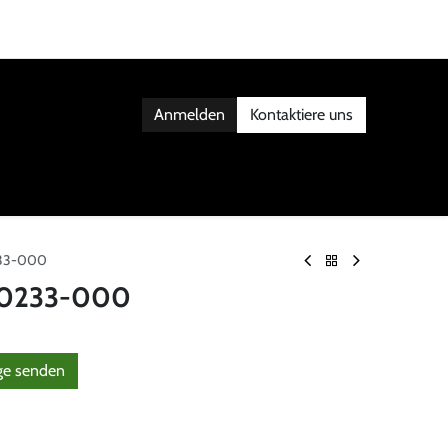
Anmelden
Kontaktiere uns
AKT
233-000
 30233-000
g
​e senden