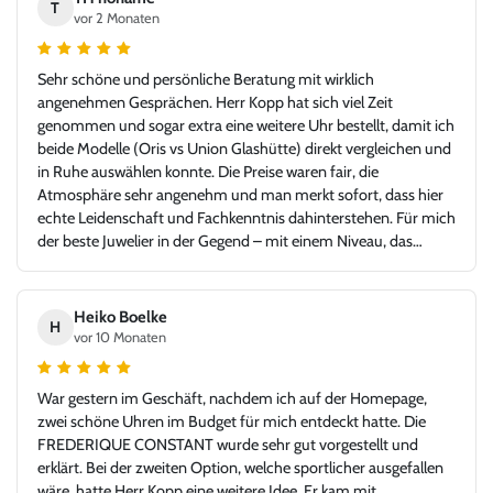
T
vor 2 Monaten
Sehr schöne und persönliche Beratung mit wirklich
angenehmen Gesprächen. Herr Kopp hat sich viel Zeit
genommen und sogar extra eine weitere Uhr bestellt, damit ich
beide Modelle (Oris vs Union Glashütte) direkt vergleichen und
in Ruhe auswählen konnte. Die Preise waren fair, die
Atmosphäre sehr angenehm und man merkt sofort, dass hier
echte Leidenschaft und Fachkenntnis dahinterstehen. Für mich
der beste Juwelier in der Gegend – mit einem Niveau, das
problemlos auch in jeder Großstadt bestehen könnte. Ich bin
sehr froh, Juwelier Kopp gefunden zu haben, und werde
definitiv wiederkommen. Klare Empfehlung!
Heiko Boelke
H
vor 10 Monaten
War gestern im Geschäft, nachdem ich auf der Homepage,
zwei schöne Uhren im Budget für mich entdeckt hatte. Die
FREDERIQUE CONSTANT wurde sehr gut vorgestellt und
erklärt. Bei der zweiten Option, welche sportlicher ausgefallen
wäre, hatte Herr Kopp eine weitere Idee. Er kam mit