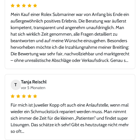
Mein Kauf einer Rolex Submariner war von Anfang bis Ende ein
außergewöhnlich positives Erlebnis. Die Beratung war äußerst
kompetent, transparent und angenehm unaufdringlich. Man
hat sich wirklich Zeit genommen, alle Fragen detailliert zu
beantworten und auf meine Wünsche einzugehen. Besonders
hervorheben möchte ich die Inzahlungnahme meiner Breitling:
Die Bewertung war sehr fair, nachvollziehbar und marktgerecht
– ohne unrealistische Abschläge oder Verkaufsdruck. Genau so
stellt man sich einen seriösen und kundenorientierten
Uhrenhandel vor. Die Rolex Submariner war in top Zustand,
exakt wie beschrieben, inklusive aller Unterlagen. Der gesamte
Tanja Reischl
T
Ablauf – von der Bewertung über die Abwicklung bis zur
vor 5 Monaten
Übergabe – verlief absolut reibungslos und hochprofessionell.
Ich habe mich jederzeit gut aufgehoben gefühlt und würde hier
Für mich ist Juwelier Kopp oft auch eine Anlaufstelle, wenn mal
jederzeit wieder kaufen oder verkaufen. Ein Händler, dem man
wieder ein Schmuckstück repariert werden muss. Man nimmt
vertrauen kann und bei dem Leidenschaft für Uhren und
sich immer die Zeit für die kleinen „Patienten“ und findet super
Fairness gegenüber dem Kunden klar im Vordergrund stehen.
Lösungen. Das schätze ich sehr! Gibt es heutzutage nicht mehr
Vielen Dank für dieses großartige Kauferlebnis, und danke an
so oft…
Herr Kopp!