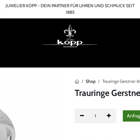
JUWELIER KOPP - DEIN PARTNER FÜR UHREN UND SCHMUCK SEIT
1885
ME
ONLINESHOP
TERMIN
ÜBER UNS
SERVICES
BLOG
KONT
Shop
Trauringe Gerstner 
Trauringe Gerstn
Anfra