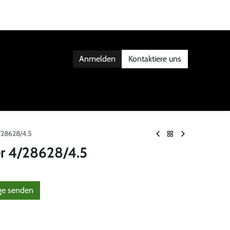
Anmelden
Kontaktiere uns
AKT
4/28628/4.5
er 4/28628/4.5
g
​e senden