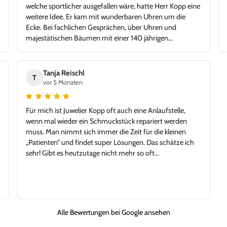
welche sportlicher ausgefallen wäre, hatte Herr Kopp eine
weitere Idee. Er kam mit wunderbaren Uhren um die
Ecke. Bei fachlichen Gesprächen, über Uhren und
majestätischen Bäumen mit einer 140 jährigen
Geschichte, fiel die Auswahl auf die TAG Heuer Carrera.
Tolle Idee - glücklicher Kunde, Danke!
Tanja Reischl
T
vor 5 Monaten
Für mich ist Juwelier Kopp oft auch eine Anlaufstelle,
wenn mal wieder ein Schmuckstück repariert werden
muss. Man nimmt sich immer die Zeit für die kleinen
„Patienten“ und findet super Lösungen. Das schätze ich
sehr! Gibt es heutzutage nicht mehr so oft…
Alle Bewertungen bei Google ansehen