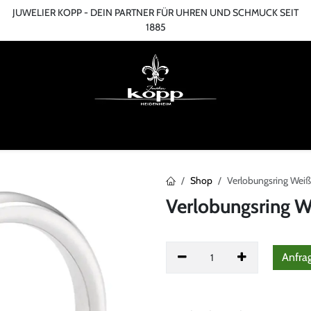
JUWELIER KOPP - DEIN PARTNER FÜR UHREN UND SCHMUCK SEIT
1885
ME
ONLINESHOP
TERMIN
ÜBER UNS
SERVICES
BLOG
KONT
Shop
Verlobungsring Wei
Verlobungsring 
Anfra