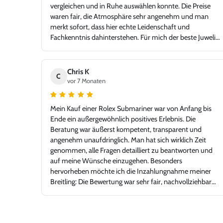
vergleichen und in Ruhe auswählen konnte. Die Preise
waren fair, die Atmosphäre sehr angenehm und man
merkt sofort, dass hier echte Leidenschaft und
Fachkenntnis dahinterstehen. Für mich der beste Juwelier
in der Gegend – mit einem Niveau, das problemlos auch
in jeder Großstadt bestehen könnte. Ich bin sehr froh,
Juwelier Kopp gefunden zu haben, und werde definitiv
Chris K
C
wiederkommen. Klare Empfehlung!
vor 7 Monaten
Mein Kauf einer Rolex Submariner war von Anfang bis
Ende ein außergewöhnlich positives Erlebnis. Die
Beratung war äußerst kompetent, transparent und
angenehm unaufdringlich. Man hat sich wirklich Zeit
genommen, alle Fragen detailliert zu beantworten und
auf meine Wünsche einzugehen. Besonders
hervorheben möchte ich die Inzahlungnahme meiner
Breitling: Die Bewertung war sehr fair, nachvollziehbar
und marktgerecht – ohne unrealistische Abschläge oder
Verkaufsdruck. Genau so stellt man sich einen seriösen
und kundenorientierten Uhrenhandel vor. Die Rolex