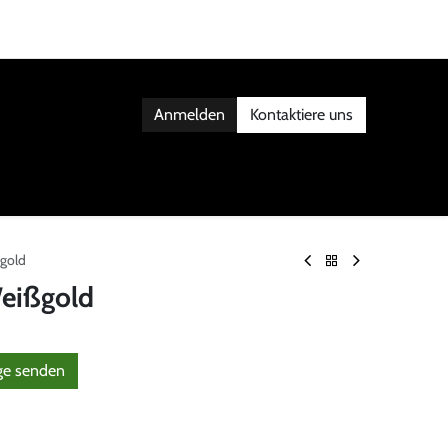
Anmelden
Kontaktiere uns
AKT
ßgold
Weißgold
g
​e senden