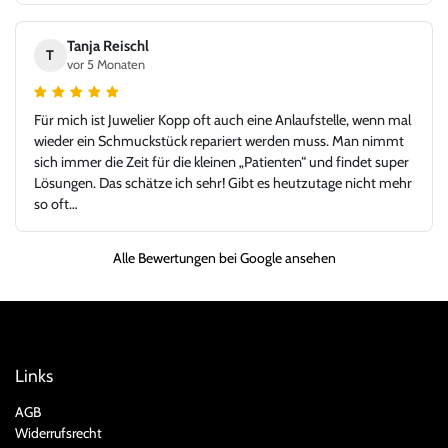
Uhrenhandel vor. Die Rolex Submariner war in top Zustand,
exakt wie beschrieben, inklusive aller Unterlagen. Der gesamte
Tanja Reischl
T
Ablauf – von der Bewertung über die Abwicklung bis zur
vor 5 Monaten
Übergabe – verlief absolut reibungslos und hochprofessionell.
Ich habe mich jederzeit gut aufgehoben gefühlt und würde hier
Für mich ist Juwelier Kopp oft auch eine Anlaufstelle, wenn mal
jederzeit wieder kaufen oder verkaufen. Ein Händler, dem man
wieder ein Schmuckstück repariert werden muss. Man nimmt
vertrauen kann und bei dem Leidenschaft für Uhren und
sich immer die Zeit für die kleinen „Patienten“ und findet super
Fairness gegenüber dem Kunden klar im Vordergrund stehen.
Lösungen. Das schätze ich sehr! Gibt es heutzutage nicht mehr
Vielen Dank für dieses großartige Kauferlebnis, und danke an
so oft…
Herr Kopp!
Alle Bewertungen bei Google ansehen
Links
AGB
Widerrufsrecht