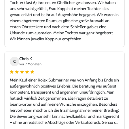
Tochter (fast 6) ihre ersten Ohrlöcher geschossen. Wir haben
uns sehr wohl gefühlt, Frau Kopp hat meiner Tochter alles
genau erklärt und ist ihr auf Augenhöhe begegnet. Wir waren in
einem abgetrennten Raum, es gibt eine große Auswahl an
ersten Ohrsteckern und nach dem Schießen gab es eine
Urkunde zum ausmalen. Meine Tochter war ganz begeistert.
Wir können Juwelier Kopp nur empfehlen.
Chris K
C
vor 7 Monaten
Mein Kauf einer Rolex Submariner war von Anfang bis Ende ein
außergewöhnlich positives Erlebnis. Die Beratung war äußerst
kompetent, transparent und angenehm unaufdringlich. Man
hat sich wirklich Zeit genommen, alle Fragen detailliert zu
beantworten und auf meine Wünsche einzugehen. Besonders
hervorheben möchte ich die Inzahlungnahme meiner Breitling:
Die Bewertung war sehr fair, nachvollziehbar und marktgerecht
– ohne unrealistische Abschläge oder Verkaufsdruck. Genau so
stellt man sich einen seriösen und kundenorientierten