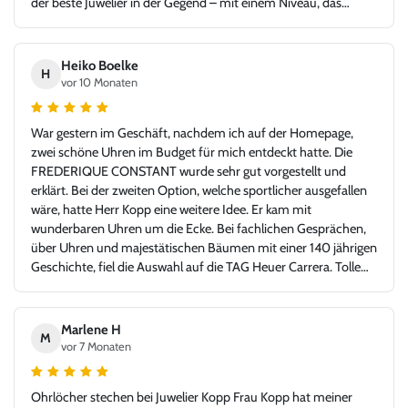
der beste Juwelier in der Gegend – mit einem Niveau, das
problemlos auch in jeder Großstadt bestehen könnte. Ich bin
sehr froh, Juwelier Kopp gefunden zu haben, und werde
definitiv wiederkommen. Klare Empfehlung!
Heiko Boelke
H
vor 10 Monaten
War gestern im Geschäft, nachdem ich auf der Homepage,
zwei schöne Uhren im Budget für mich entdeckt hatte. Die
FREDERIQUE CONSTANT wurde sehr gut vorgestellt und
erklärt. Bei der zweiten Option, welche sportlicher ausgefallen
wäre, hatte Herr Kopp eine weitere Idee. Er kam mit
wunderbaren Uhren um die Ecke. Bei fachlichen Gesprächen,
über Uhren und majestätischen Bäumen mit einer 140 jährigen
Geschichte, fiel die Auswahl auf die TAG Heuer Carrera. Tolle
Idee - glücklicher Kunde, Danke!
Marlene H
M
vor 7 Monaten
Ohrlöcher stechen bei Juwelier Kopp Frau Kopp hat meiner