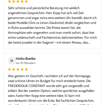
Sehr schöne und persönliche Beratung mit wirklich
angenehmen Gesprächen. Herr Kopp hat sich viel Zeit
genommen und sogar extra eine weitere Uhr bestellt, damit ich
beide Modelle (Oris vs Union Glashütte) direkt vergleichen und
in Ruhe auswählen konnte. Die Preise waren fair, die
Atmosphäre sehr angenehm und man merkt sofort, dass hier
echte Leidenschaft und Fachkenntnis dahinterstehen. Für mich
der beste Juwelier in der Gegend – mit einem Niveau, das
problemlos auch in jeder Großstadt bestehen könnte. Ich bin
sehr froh, Juwelier Kopp gefunden zu haben, und werde
definitiv wiederkommen. Klare Empfehlung!
Heiko Boelke
H
vor 10 Monaten
War gestern im Geschäft, nachdem ich auf der Homepage,
zwei schöne Uhren im Budget für mich entdeckt hatte. Die
FREDERIQUE CONSTANT wurde sehr gut vorgestellt und
erklärt. Bei der zweiten Option, welche sportlicher ausgefallen
wäre, hatte Herr Kopp eine weitere Idee. Er kam mit
wunderbaren Uhren um die Ecke. Bei fachlichen Gesprächen,