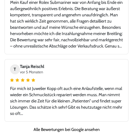
Mein Kauf einer Rolex Submariner war von Anfang bis Ende ein
außergewöhnlich positives Erlebnis. Die Beratung war äußerst
kompetent, transparent und angenehm unaufdringlich. Man
hat sich wirklich Zeit genommen, alle Fragen detailliert zu
beantworten und auf meine Wünsche einzugehen. Besonders
hervorheben möchte ich die Inzahlungnahme meiner Breitling:
Die Bewertung war sehr fair, nachvollziehbar und marktgerecht
– ohne unrealistische Abschläge oder Verkaufsdruck. Genau so
stellt man sich einen seriösen und kundenorientierten
Uhrenhandel vor. Die Rolex Submariner war in top Zustand,
exakt wie beschrieben, inklusive aller Unterlagen. Der gesamte
Tanja Reischl
T
Ablauf – von der Bewertung über die Abwicklung bis zur
vor 5 Monaten
Übergabe – verlief absolut reibungslos und hochprofessionell.
Ich habe mich jederzeit gut aufgehoben gefühlt und würde hier
Für mich ist Juwelier Kopp oft auch eine Anlaufstelle, wenn mal
jederzeit wieder kaufen oder verkaufen. Ein Händler, dem man
wieder ein Schmuckstück repariert werden muss. Man nimmt
vertrauen kann und bei dem Leidenschaft für Uhren und
sich immer die Zeit für die kleinen „Patienten“ und findet super
Fairness gegenüber dem Kunden klar im Vordergrund stehen.
Lösungen. Das schätze ich sehr! Gibt es heutzutage nicht mehr
Vielen Dank für dieses großartige Kauferlebnis, und danke an
so oft…
Herr Kopp!
Alle Bewertungen bei Google ansehen