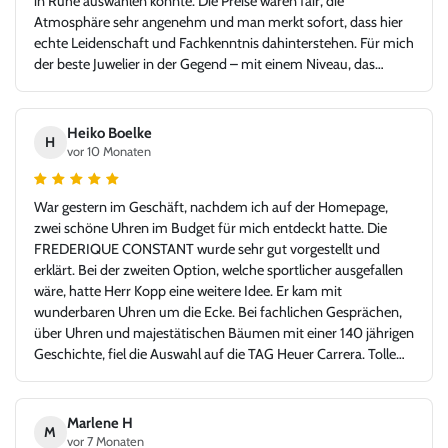
in Ruhe auswählen konnte. Die Preise waren fair, die
Atmosphäre sehr angenehm und man merkt sofort, dass hier
echte Leidenschaft und Fachkenntnis dahinterstehen. Für mich
der beste Juwelier in der Gegend – mit einem Niveau, das
problemlos auch in jeder Großstadt bestehen könnte. Ich bin
sehr froh, Juwelier Kopp gefunden zu haben, und werde
definitiv wiederkommen. Klare Empfehlung!
Heiko Boelke
H
vor 10 Monaten
War gestern im Geschäft, nachdem ich auf der Homepage,
zwei schöne Uhren im Budget für mich entdeckt hatte. Die
FREDERIQUE CONSTANT wurde sehr gut vorgestellt und
erklärt. Bei der zweiten Option, welche sportlicher ausgefallen
wäre, hatte Herr Kopp eine weitere Idee. Er kam mit
wunderbaren Uhren um die Ecke. Bei fachlichen Gesprächen,
über Uhren und majestätischen Bäumen mit einer 140 jährigen
Geschichte, fiel die Auswahl auf die TAG Heuer Carrera. Tolle
Idee - glücklicher Kunde, Danke!
Marlene H
M
vor 7 Monaten