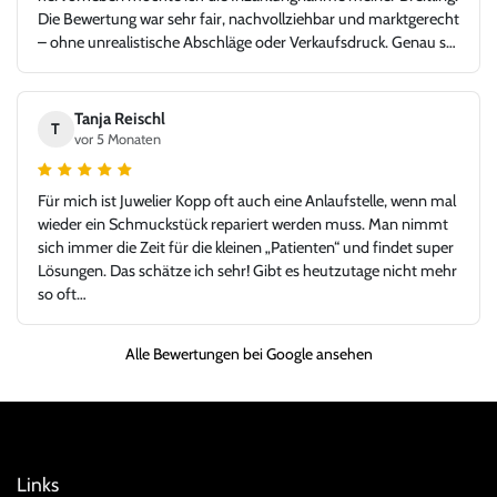
Die Bewertung war sehr fair, nachvollziehbar und marktgerecht
– ohne unrealistische Abschläge oder Verkaufsdruck. Genau so
stellt man sich einen seriösen und kundenorientierten
Uhrenhandel vor. Die Rolex Submariner war in top Zustand,
exakt wie beschrieben, inklusive aller Unterlagen. Der gesamte
Tanja Reischl
T
Ablauf – von der Bewertung über die Abwicklung bis zur
vor 5 Monaten
Übergabe – verlief absolut reibungslos und hochprofessionell.
Ich habe mich jederzeit gut aufgehoben gefühlt und würde hier
Für mich ist Juwelier Kopp oft auch eine Anlaufstelle, wenn mal
jederzeit wieder kaufen oder verkaufen. Ein Händler, dem man
wieder ein Schmuckstück repariert werden muss. Man nimmt
vertrauen kann und bei dem Leidenschaft für Uhren und
sich immer die Zeit für die kleinen „Patienten“ und findet super
Fairness gegenüber dem Kunden klar im Vordergrund stehen.
Lösungen. Das schätze ich sehr! Gibt es heutzutage nicht mehr
Vielen Dank für dieses großartige Kauferlebnis, und danke an
so oft…
Herr Kopp!
Alle Bewertungen bei Google ansehen
Links