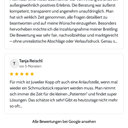
außergewöhnlich positives Erlebnis. Die Beratung war äußerst
kompetent, transparent und angenehm unaufdringlich. Man
hat sich wirklich Zeit genommen, alle Fragen detailliert zu
beantworten und auf meine Wünsche einzugehen. Besonders
hervorheben möchte ich die Inzahlungnahme meiner Breitling:
Die Bewertung war sehr fair, nachvollziehbar und marktgerecht
– ohne unrealistische Abschläge oder Verkaufsdruck. Genau so
stellt man sich einen seriösen und kundenorientierten
Uhrenhandel vor. Die Rolex Submariner war in top Zustand,
exakt wie beschrieben, inklusive aller Unterlagen. Der gesamte
Tanja Reischl
T
Ablauf – von der Bewertung über die Abwicklung bis zur
vor 5 Monaten
Übergabe – verlief absolut reibungslos und hochprofessionell.
Ich habe mich jederzeit gut aufgehoben gefühlt und würde hier
Für mich ist Juwelier Kopp oft auch eine Anlaufstelle, wenn mal
jederzeit wieder kaufen oder verkaufen. Ein Händler, dem man
wieder ein Schmuckstück repariert werden muss. Man nimmt
vertrauen kann und bei dem Leidenschaft für Uhren und
sich immer die Zeit für die kleinen „Patienten“ und findet super
Fairness gegenüber dem Kunden klar im Vordergrund stehen.
Lösungen. Das schätze ich sehr! Gibt es heutzutage nicht mehr
Vielen Dank für dieses großartige Kauferlebnis, und danke an
so oft…
Herr Kopp!
Alle Bewertungen bei Google ansehen