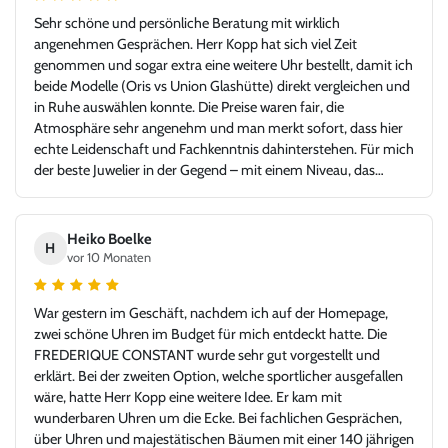
Sehr schöne und persönliche Beratung mit wirklich
angenehmen Gesprächen. Herr Kopp hat sich viel Zeit
genommen und sogar extra eine weitere Uhr bestellt, damit ich
beide Modelle (Oris vs Union Glashütte) direkt vergleichen und
in Ruhe auswählen konnte. Die Preise waren fair, die
Atmosphäre sehr angenehm und man merkt sofort, dass hier
echte Leidenschaft und Fachkenntnis dahinterstehen. Für mich
der beste Juwelier in der Gegend – mit einem Niveau, das
problemlos auch in jeder Großstadt bestehen könnte. Ich bin
sehr froh, Juwelier Kopp gefunden zu haben, und werde
definitiv wiederkommen. Klare Empfehlung!
Heiko Boelke
H
vor 10 Monaten
War gestern im Geschäft, nachdem ich auf der Homepage,
zwei schöne Uhren im Budget für mich entdeckt hatte. Die
FREDERIQUE CONSTANT wurde sehr gut vorgestellt und
erklärt. Bei der zweiten Option, welche sportlicher ausgefallen
wäre, hatte Herr Kopp eine weitere Idee. Er kam mit
wunderbaren Uhren um die Ecke. Bei fachlichen Gesprächen,
über Uhren und majestätischen Bäumen mit einer 140 jährigen