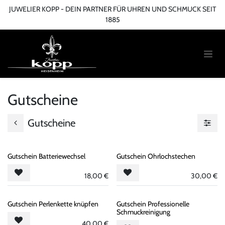
Zum Inhalt springen
JUWELIER KOPP - DEIN PARTNER FÜR UHREN UND SCHMUCK SEIT
1885
Gutscheine
Gutscheine
Gutschein Batteriewechsel
Gutschein Ohrlochstechen
18,00
€
30,00
€
Gutschein Perlenkette knüpfen
Gutschein Professionelle
Schmuckreinigung
40,00
€