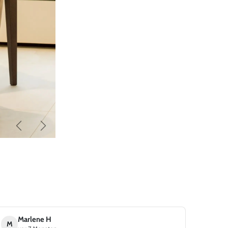
Zurück
Weiter
Marlene H
M