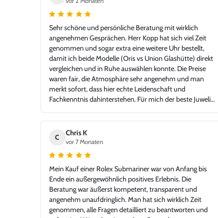
vor 2 Monaten
Sehr schöne und persönliche Beratung mit wirklich
angenehmen Gesprächen. Herr Kopp hat sich viel Zeit
genommen und sogar extra eine weitere Uhr bestellt,
damit ich beide Modelle (Oris vs Union Glashütte) direkt
vergleichen und in Ruhe auswählen konnte. Die Preise
waren fair, die Atmosphäre sehr angenehm und man
merkt sofort, dass hier echte Leidenschaft und
Fachkenntnis dahinterstehen. Für mich der beste Juwelier
in der Gegend – mit einem Niveau, das problemlos auch
in jeder Großstadt bestehen könnte. Ich bin sehr froh,
Juwelier Kopp gefunden zu haben, und werde definitiv
Chris K
C
wiederkommen. Klare Empfehlung!
vor 7 Monaten
Mein Kauf einer Rolex Submariner war von Anfang bis
Ende ein außergewöhnlich positives Erlebnis. Die
Beratung war äußerst kompetent, transparent und
angenehm unaufdringlich. Man hat sich wirklich Zeit
genommen, alle Fragen detailliert zu beantworten und