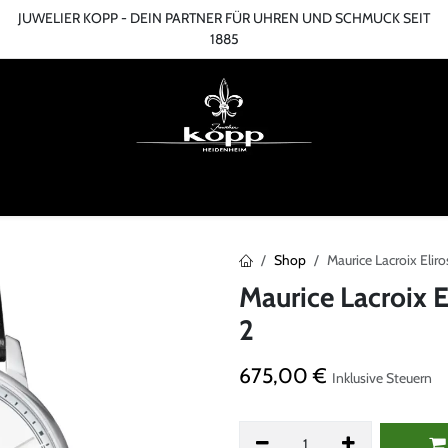
JUWELIER KOPP - DEIN PARTNER FÜR UHREN UND SCHMUCK SEIT
1885
ME
ONLINESHOP
TERMIN
ÜBER UNS
SERVICES
BLOG
KONT
Shop
Maurice Lacroix Eli
Maurice Lacroix 
2
675,00
€
Inklusive Steuern