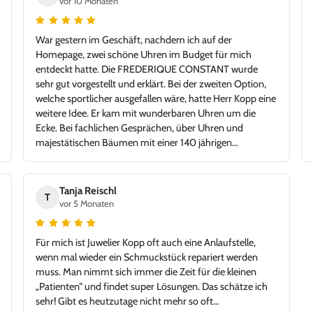
vor 10 Monaten
War gestern im Geschäft, nachdem ich auf der
Homepage, zwei schöne Uhren im Budget für mich
entdeckt hatte. Die FREDERIQUE CONSTANT wurde
sehr gut vorgestellt und erklärt. Bei der zweiten Option,
welche sportlicher ausgefallen wäre, hatte Herr Kopp eine
weitere Idee. Er kam mit wunderbaren Uhren um die
Ecke. Bei fachlichen Gesprächen, über Uhren und
majestätischen Bäumen mit einer 140 jährigen
Geschichte, fiel die Auswahl auf die TAG Heuer Carrera.
Tolle Idee - glücklicher Kunde, Danke!
Tanja Reischl
T
vor 5 Monaten
Für mich ist Juwelier Kopp oft auch eine Anlaufstelle,
wenn mal wieder ein Schmuckstück repariert werden
muss. Man nimmt sich immer die Zeit für die kleinen
„Patienten“ und findet super Lösungen. Das schätze ich
sehr! Gibt es heutzutage nicht mehr so oft…