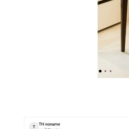
TH noname
T