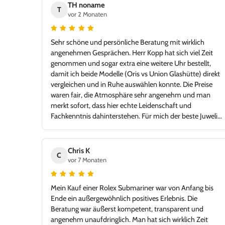
TH noname
T
vor 2 Monaten
Sehr schöne und persönliche Beratung mit wirklich
angenehmen Gesprächen. Herr Kopp hat sich viel Zeit
genommen und sogar extra eine weitere Uhr bestellt,
damit ich beide Modelle (Oris vs Union Glashütte) direkt
vergleichen und in Ruhe auswählen konnte. Die Preise
waren fair, die Atmosphäre sehr angenehm und man
merkt sofort, dass hier echte Leidenschaft und
Fachkenntnis dahinterstehen. Für mich der beste Juwelier
in der Gegend – mit einem Niveau, das problemlos auch
in jeder Großstadt bestehen könnte. Ich bin sehr froh,
Juwelier Kopp gefunden zu haben, und werde definitiv
Chris K
C
wiederkommen. Klare Empfehlung!
vor 7 Monaten
Mein Kauf einer Rolex Submariner war von Anfang bis
Ende ein außergewöhnlich positives Erlebnis. Die
Beratung war äußerst kompetent, transparent und
angenehm unaufdringlich. Man hat sich wirklich Zeit