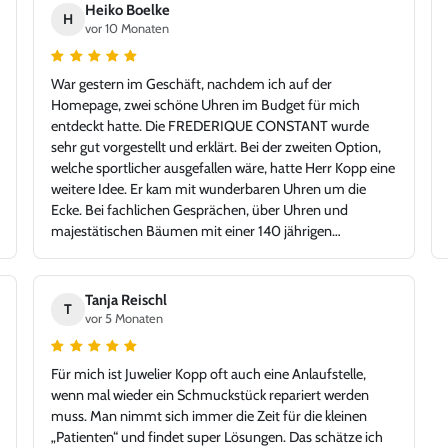
Heiko Boelke
H
vor 10 Monaten
War gestern im Geschäft, nachdem ich auf der
Homepage, zwei schöne Uhren im Budget für mich
entdeckt hatte. Die FREDERIQUE CONSTANT wurde
sehr gut vorgestellt und erklärt. Bei der zweiten Option,
welche sportlicher ausgefallen wäre, hatte Herr Kopp eine
weitere Idee. Er kam mit wunderbaren Uhren um die
Ecke. Bei fachlichen Gesprächen, über Uhren und
majestätischen Bäumen mit einer 140 jährigen
Geschichte, fiel die Auswahl auf die TAG Heuer Carrera.
Tolle Idee - glücklicher Kunde, Danke!
Tanja Reischl
T
vor 5 Monaten
Für mich ist Juwelier Kopp oft auch eine Anlaufstelle,
wenn mal wieder ein Schmuckstück repariert werden
muss. Man nimmt sich immer die Zeit für die kleinen
„Patienten“ und findet super Lösungen. Das schätze ich