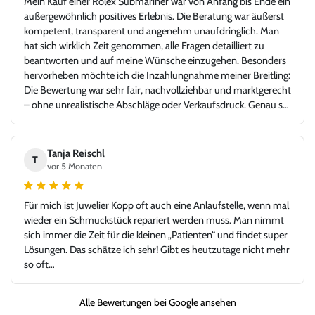
Mein Kauf einer Rolex Submariner war von Anfang bis Ende ein
außergewöhnlich positives Erlebnis. Die Beratung war äußerst
kompetent, transparent und angenehm unaufdringlich. Man
hat sich wirklich Zeit genommen, alle Fragen detailliert zu
beantworten und auf meine Wünsche einzugehen. Besonders
hervorheben möchte ich die Inzahlungnahme meiner Breitling:
Die Bewertung war sehr fair, nachvollziehbar und marktgerecht
– ohne unrealistische Abschläge oder Verkaufsdruck. Genau so
stellt man sich einen seriösen und kundenorientierten
Uhrenhandel vor. Die Rolex Submariner war in top Zustand,
exakt wie beschrieben, inklusive aller Unterlagen. Der gesamte
Tanja Reischl
T
Ablauf – von der Bewertung über die Abwicklung bis zur
vor 5 Monaten
Übergabe – verlief absolut reibungslos und hochprofessionell.
Ich habe mich jederzeit gut aufgehoben gefühlt und würde hier
Für mich ist Juwelier Kopp oft auch eine Anlaufstelle, wenn mal
jederzeit wieder kaufen oder verkaufen. Ein Händler, dem man
wieder ein Schmuckstück repariert werden muss. Man nimmt
vertrauen kann und bei dem Leidenschaft für Uhren und
sich immer die Zeit für die kleinen „Patienten“ und findet super
Fairness gegenüber dem Kunden klar im Vordergrund stehen.
Lösungen. Das schätze ich sehr! Gibt es heutzutage nicht mehr
Vielen Dank für dieses großartige Kauferlebnis, und danke an
so oft…
Herr Kopp!
Alle Bewertungen bei Google ansehen