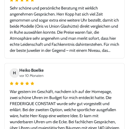
Sehr schöne und persönliche Beratung mit wirklich
angenehmen Gesprächen. Herr Kopp hat sich viel Zeit
genommen und sogar extra eine weitere Uhr bestellt, damit ich
beide Modelle (Oris vs Union Glashütte) direkt vergleichen und
in Ruhe auswählen konnte. Die Preise waren fair, die
Atmosphäre sehr angenehm und man merkt sofort, dass hier
echte Leidenschaft und Fachkenntnis dahinterstehen. Für mich
der beste Juwelier in der Gegend – mit einem Niveau, das
problemlos auch in jeder Großstadt bestehen könnte. Ich bin
sehr froh, Juwelier Kopp gefunden zu haben, und werde
definitiv wiederkommen. Klare Empfehlung!
Heiko Boelke
H
vor 10 Monaten
War gestern im Geschäft, nachdem ich auf der Homepage,
zwei schöne Uhren im Budget für mich entdeckt hatte. Die
FREDERIQUE CONSTANT wurde sehr gut vorgestellt und
erklärt. Bei der zweiten Option, welche sportlicher ausgefallen
wäre, hatte Herr Kopp eine weitere Idee. Er kam mit
wunderbaren Uhren um die Ecke. Bei fachlichen Gesprächen,
über Uhren und majestätischen Bäumen mit einer 140 jährigen