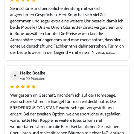
Sehr schöne und persönliche Beratung mit wirklich
angenehmen Gesprächen. Herr Kopp hat sich viel Zeit
genommen und sogar extra eine weitere Uhr bestellt, damit ich
beide Modelle (Oris vs Union Glashütte) direkt vergleichen und
in Ruhe auswählen konnte. Die Preise waren fair, die
Atmosphäre sehr angenehm und man merkt sofort, dass hier
echte Leidenschaft und Fachkenntnis dahinterstehen. Für mich
der beste Juwelier in der Gegend – mit einem Niveau, das
problemlos auch in jeder Großstadt bestehen könnte. Ich bin
sehr froh, Juwelier Kopp gefunden zu haben, und werde
definitiv wiederkommen. Klare Empfehlung!
Heiko Boelke
H
vor 10 Monaten
War gestern im Geschäft, nachdem ich auf der Homepage,
zwei schöne Uhren im Budget für mich entdeckt hatte. Die
FREDERIQUE CONSTANT wurde sehr gut vorgestellt und
erklärt. Bei der zweiten Option, welche sportlicher ausgefallen
wäre, hatte Herr Kopp eine weitere Idee. Er kam mit
wunderbaren Uhren um die Ecke. Bei fachlichen Gesprächen,
über Uhren und majestätischen Bäumen mit einer 140 jährigen