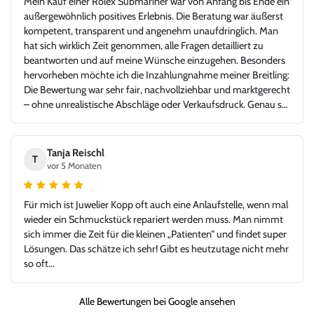
Mein Kauf einer Rolex Submariner war von Anfang bis Ende ein
außergewöhnlich positives Erlebnis. Die Beratung war äußerst
kompetent, transparent und angenehm unaufdringlich. Man
hat sich wirklich Zeit genommen, alle Fragen detailliert zu
beantworten und auf meine Wünsche einzugehen. Besonders
hervorheben möchte ich die Inzahlungnahme meiner Breitling:
Die Bewertung war sehr fair, nachvollziehbar und marktgerecht
– ohne unrealistische Abschläge oder Verkaufsdruck. Genau so
stellt man sich einen seriösen und kundenorientierten
Uhrenhandel vor. Die Rolex Submariner war in top Zustand,
exakt wie beschrieben, inklusive aller Unterlagen. Der gesamte
Tanja Reischl
T
Ablauf – von der Bewertung über die Abwicklung bis zur
vor 5 Monaten
Übergabe – verlief absolut reibungslos und hochprofessionell.
Ich habe mich jederzeit gut aufgehoben gefühlt und würde hier
Für mich ist Juwelier Kopp oft auch eine Anlaufstelle, wenn mal
jederzeit wieder kaufen oder verkaufen. Ein Händler, dem man
wieder ein Schmuckstück repariert werden muss. Man nimmt
vertrauen kann und bei dem Leidenschaft für Uhren und
sich immer die Zeit für die kleinen „Patienten“ und findet super
Fairness gegenüber dem Kunden klar im Vordergrund stehen.
Lösungen. Das schätze ich sehr! Gibt es heutzutage nicht mehr
Vielen Dank für dieses großartige Kauferlebnis, und danke an
so oft…
Herr Kopp!
Alle Bewertungen bei Google ansehen