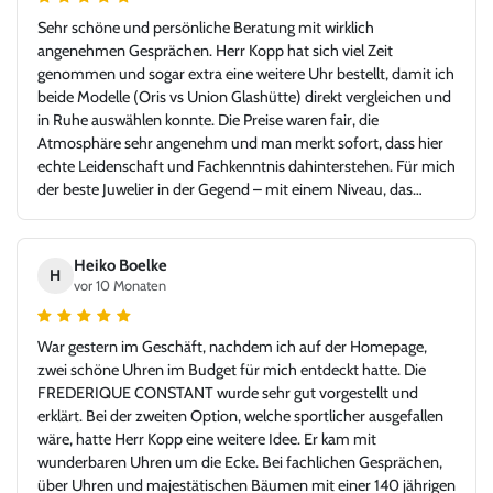
Sehr schöne und persönliche Beratung mit wirklich
angenehmen Gesprächen. Herr Kopp hat sich viel Zeit
genommen und sogar extra eine weitere Uhr bestellt, damit ich
beide Modelle (Oris vs Union Glashütte) direkt vergleichen und
in Ruhe auswählen konnte. Die Preise waren fair, die
Atmosphäre sehr angenehm und man merkt sofort, dass hier
echte Leidenschaft und Fachkenntnis dahinterstehen. Für mich
der beste Juwelier in der Gegend – mit einem Niveau, das
problemlos auch in jeder Großstadt bestehen könnte. Ich bin
sehr froh, Juwelier Kopp gefunden zu haben, und werde
definitiv wiederkommen. Klare Empfehlung!
Heiko Boelke
H
vor 10 Monaten
War gestern im Geschäft, nachdem ich auf der Homepage,
zwei schöne Uhren im Budget für mich entdeckt hatte. Die
FREDERIQUE CONSTANT wurde sehr gut vorgestellt und
erklärt. Bei der zweiten Option, welche sportlicher ausgefallen
wäre, hatte Herr Kopp eine weitere Idee. Er kam mit
wunderbaren Uhren um die Ecke. Bei fachlichen Gesprächen,
über Uhren und majestätischen Bäumen mit einer 140 jährigen