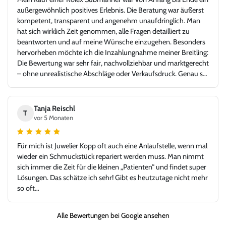
außergewöhnlich positives Erlebnis. Die Beratung war äußerst
kompetent, transparent und angenehm unaufdringlich. Man
hat sich wirklich Zeit genommen, alle Fragen detailliert zu
beantworten und auf meine Wünsche einzugehen. Besonders
hervorheben möchte ich die Inzahlungnahme meiner Breitling:
Die Bewertung war sehr fair, nachvollziehbar und marktgerecht
– ohne unrealistische Abschläge oder Verkaufsdruck. Genau so
stellt man sich einen seriösen und kundenorientierten
Uhrenhandel vor. Die Rolex Submariner war in top Zustand,
exakt wie beschrieben, inklusive aller Unterlagen. Der gesamte
Tanja Reischl
T
Ablauf – von der Bewertung über die Abwicklung bis zur
vor 5 Monaten
Übergabe – verlief absolut reibungslos und hochprofessionell.
Ich habe mich jederzeit gut aufgehoben gefühlt und würde hier
Für mich ist Juwelier Kopp oft auch eine Anlaufstelle, wenn mal
jederzeit wieder kaufen oder verkaufen. Ein Händler, dem man
wieder ein Schmuckstück repariert werden muss. Man nimmt
vertrauen kann und bei dem Leidenschaft für Uhren und
sich immer die Zeit für die kleinen „Patienten“ und findet super
Fairness gegenüber dem Kunden klar im Vordergrund stehen.
Lösungen. Das schätze ich sehr! Gibt es heutzutage nicht mehr
Vielen Dank für dieses großartige Kauferlebnis, und danke an
so oft…
Herr Kopp!
Alle Bewertungen bei Google ansehen