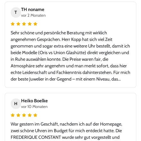
TH noname
T
vor 2 Monaten
Sehr schöne und persönliche Beratung mit wirklich
angenehmen Gesprächen. Herr Kopp hat sich viel Zeit
genommen und sogar extra eine weitere Uhr bestellt, damit ich
beide Modelle (Oris vs Union Glashütte) direkt vergleichen und
in Ruhe auswählen konnte. Die Preise waren fair, die
Atmosphäre sehr angenehm und man merkt sofort, dass hier
echte Leidenschaft und Fachkenntnis dahinterstehen. Für mich
der beste Juwelier in der Gegend – mit einem Niveau, das
problemlos auch in jeder Großstadt bestehen könnte. Ich bin
sehr froh, Juwelier Kopp gefunden zu haben, und werde
definitiv wiederkommen. Klare Empfehlung!
Heiko Boelke
H
vor 10 Monaten
War gestern im Geschäft, nachdem ich auf der Homepage,
zwei schöne Uhren im Budget für mich entdeckt hatte. Die
FREDERIQUE CONSTANT wurde sehr gut vorgestellt und