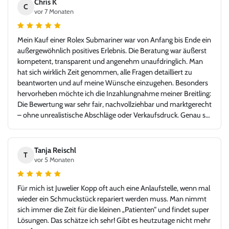
Chris K
C
vor 7 Monaten
Mein Kauf einer Rolex Submariner war von Anfang bis Ende ein
außergewöhnlich positives Erlebnis. Die Beratung war äußerst
kompetent, transparent und angenehm unaufdringlich. Man
hat sich wirklich Zeit genommen, alle Fragen detailliert zu
beantworten und auf meine Wünsche einzugehen. Besonders
hervorheben möchte ich die Inzahlungnahme meiner Breitling:
Die Bewertung war sehr fair, nachvollziehbar und marktgerecht
– ohne unrealistische Abschläge oder Verkaufsdruck. Genau so
stellt man sich einen seriösen und kundenorientierten
Uhrenhandel vor. Die Rolex Submariner war in top Zustand,
exakt wie beschrieben, inklusive aller Unterlagen. Der gesamte
Tanja Reischl
T
Ablauf – von der Bewertung über die Abwicklung bis zur
vor 5 Monaten
Übergabe – verlief absolut reibungslos und hochprofessionell.
Ich habe mich jederzeit gut aufgehoben gefühlt und würde hier
Für mich ist Juwelier Kopp oft auch eine Anlaufstelle, wenn mal
jederzeit wieder kaufen oder verkaufen. Ein Händler, dem man
wieder ein Schmuckstück repariert werden muss. Man nimmt
vertrauen kann und bei dem Leidenschaft für Uhren und
sich immer die Zeit für die kleinen „Patienten“ und findet super
Fairness gegenüber dem Kunden klar im Vordergrund stehen.
Lösungen. Das schätze ich sehr! Gibt es heutzutage nicht mehr
Vielen Dank für dieses großartige Kauferlebnis, und danke an