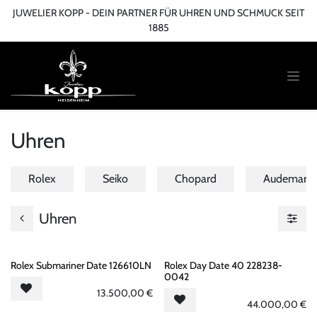
Zum Inhalt springen
JUWELIER KOPP - DEIN PARTNER FÜR UHREN UND SCHMUCK SEIT
1885
Uhren
Rolex
Seiko
Chopard
Audemars P
Uhren
Rolex Submariner Date 126610LN
Rolex Day Date 40 228238-
0042
13.500,00
€
44.000,00
€