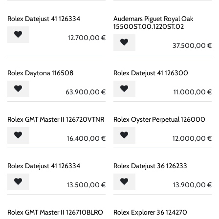
Rolex Datejust 41 126334
Audemars Piguet Royal Oak
15500ST.00.1220ST.02
12.700,00
€
37.500,00
€
Rolex Daytona 116508
Rolex Datejust 41 126300
63.900,00
€
11.000,00
€
Rolex GMT Master II 126720VTNR
Rolex Oyster Perpetual 126000
16.400,00
€
12.000,00
€
Rolex Datejust 41 126334
Rolex Datejust 36 126233
13.500,00
€
13.900,00
€
Rolex GMT Master II 126710BLRO
Rolex Explorer 36 124270